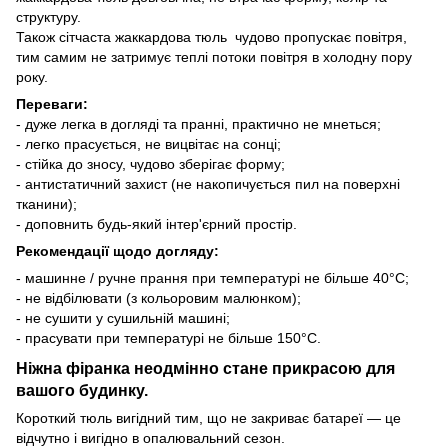
структуру.
Також сітчаста жаккардова тюль чудово пропускає повітря,
тим самим не затримує теплі потоки повітря в холодну пору
року.
Переваги:
- дуже легка в догляді та пранні, практично не мнеться;
- легко прасується, не вицвітає на сонці;
- стійка до зносу, чудово зберігає форму;
- антистатичний захист (не накопичується пил на поверхні
тканини);
- доповнить будь-який інтер'єрний простір.
Рекомендації щодо догляду:
- машинне / ручне прання при температурі не більше 40°C;
- не відбілювати (з кольоровим малюнком);
- не сушити у сушильній машині;
- прасувати при температурі не більше 150°C.
Ніжна фіранка неодмінно стане прикрасою для
вашого будинку.
Короткий тюль вигідний тим, що не закриває батареї — це
відчутно і вигідно в опалювальний сезон.