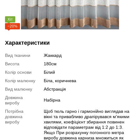
Хіт
−20%
Характеристики
Вид тканини
Жаккард
Висота
180см
Колір основи
Білий
Колір малюнку
Біла, коричнева
Вид малюнку
Абстракція
Довжина
Набірна
виробу
Потрібна
Щоб тюль гарно і гармонійно виглядав на
довжина
вікні та привабливо драпірувався м'якими
виробу
хвилями, коефіцієнт збирання повинен
відповідати параметрам від 1:2 до 1:3.
Якщо При розрахунку погонного метра
виробу довжина карниза множиться як