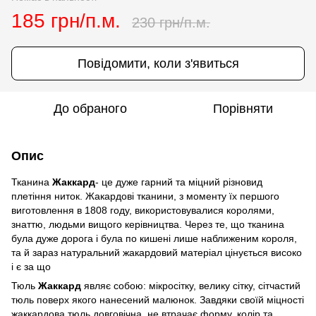
185 грн/п.м.
230 грн/п.м.
Повідомити, коли з'явиться
До обраного
Порівняти
Опис
Тканина
Жаккард
- це дуже гарний та міцний різновид
плетіння ниток. Жакардові тканини, з моменту їх першого
виготовлення в 1808 году, використовувалися королями,
знаттю, людьми вищого керівництва. Через те, що тканина
була дуже дорога і була по кишені лише наближеним короля,
та й зараз натуральний жакардовий матеріал цінується високо
і є за що
Тюль
Жаккард
являє собою: мікросітку, велику сітку, сітчастий
тюль поверх якого нанесений малюнок. Завдяки своїй міцності
жаккардова тюль довговічна, не втрачає форму, колір та