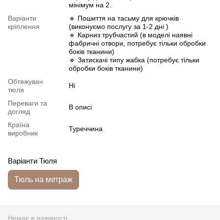
мінімум на 2.
Варіанти
🔹 Пошиття на тасьму для крючків
кріплення
(виконуємо послугу за 1-2 дні )
🔹 Карниз трубчастий (в моделі наявні
фабричні отвори, потребує тільки обробки
боків тканини)
🔹 Затискачі типу жабка (потребує тільки
обробки боків тканини)
Обтяжувач
Ні
тюля
Переваги та
В описі
догляд
Країна
Туреччина
виробник
Варіанти Тюля
Тюль на метраж
Немає в наявності