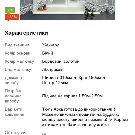
Хіт
−33%
Характеристики
Вид тканини
Жаккард
Колір основи
Білий
Колір малюнку
Бордовий, золотий
Вид малюнку
Абстракція
Довжина
Ширина-310см.🔸 Краї-150см.🔸
виробу
Центр-125см
Потрібна
довжина
Підійде на карниз 1.50м-2.50м.
виробу
Варіанти
Тюль Арка готова до використання! ❗️
кріплення
Можемо виконати пошиття на будь-яку
меншу висоту, ширина незмінна❗️ 🔹 Карниз
з гачками 🔹 Затискачі типу жабка
Обтяжувач
Ні