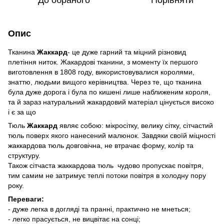
Опис
Тканина
Жаккард
- це дуже гарний та міцний різновид
плетіння ниток. Жакардові тканини, з моменту їх першого
виготовлення в 1808 году, використовувалися королями,
знаттю, людьми вищого керівництва. Через те, що тканина
була дуже дорога і була по кишені лише наближеним короля,
та й зараз натуральний жакардовий матеріал цінується високо
і є за що
Тюль
Жаккард
являє собою: мікросітку, велику сітку, сітчастий
тюль поверх якого нанесений малюнок. Завдяки своїй міцності
жаккардова тюль довговічна, не втрачає форму, колір та
структуру.
Також сітчаста жаккардова тюль чудово пропускає повітря,
тим самим не затримує теплі потоки повітря в холодну пору
року.
Переваги:
- дуже легка в догляді та пранні, практично не мнеться;
- легко прасується, не вицвітає на сонці;