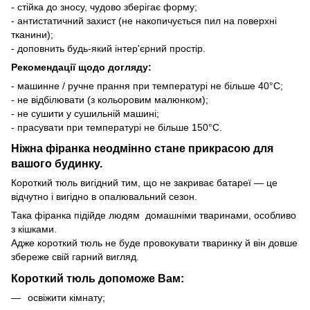
- стійка до зносу, чудово зберігає форму;
- антистатичний захист (не накопичується пил на поверхні
тканини);
- доповнить будь-який інтер'єрний простір.
Рекомендації щодо догляду:
- машинне / ручне прання при температурі не більше 40°C;
- не відбілювати (з кольоровим малюнком);
- не сушити у сушильній машині;
- прасувати при температурі не більше 150°C.
Ніжна фіранка неодмінно стане прикрасою для
вашого будинку.
Короткий тюль вигідний тим, що не закриває батареї — це
відчутно і вигідно в опалювальний сезон.
Така фіранка підійде людям домашніми тваринами, особливо
з кішками.
Адже короткий тюль не буде провокувати тваринку й він довше
збереже свій гарний вигляд.
Короткий тюль допоможе Вам:
освіжити кімнату;