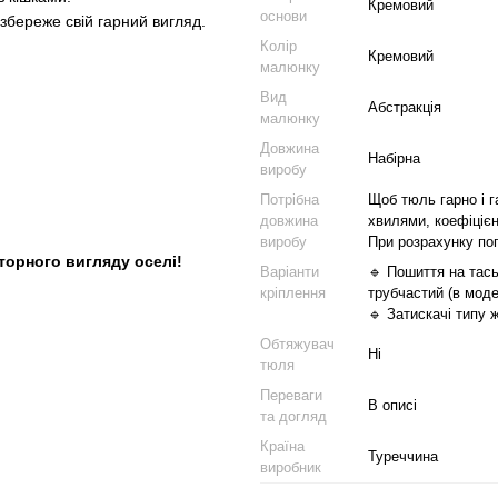
Кремовий
основи
збереже свій гарний вигляд.
Колір
Кремовий
малюнку
Вид
Абстракція
малюнку
Довжина
Набірна
виробу
Потрібна
Щоб тюль гарно і г
довжина
хвилями, коефіцієн
виробу
При розрахунку по
торного вигляду оселі!
Варіанти
🔹 Пошиття на тась
кріплення
трубчастий (в моде
🔹 Затискачі типу 
Обтяжувач
Ні
тюля
Переваги
В описі
та догляд
Країна
Туреччина
виробник