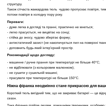
структуру.
Також сітчаста жаккардова тюль чудово пропускає повітря, ти
потоки повітря в холодну пору року.
Переваги:
- дуже легка в догляді та пранні, практично не мнеться;
- легко прасується, не вицвітає на сонці;
- стійка до зносу, чудово зберігає форму;
- антистатичний захист (не накопичується пил на поверхні ткан
- доповнить будь-який інтер'єрний простір.
Рекомендації щодо догляду:
- машинне / ручне прання при температурі не більше 40°C;
- не відбілювати (з кольоровим малюнком);
- не сушити у сушильній машині;
- прасувати при температурі не більше 150°C.
Ніжна фіранка неодмінно стане прикрасою для ваш
Короткий тюль вигідний тим, що не закриває батареї — це відч
сезон.
Така фіранка підійде людям домашніми тваринами, особливо з