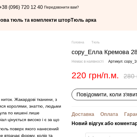
+38 (096) 720 12 40
Передзвонити вам?
това тюль та комплекти штор
Тюль арка
Головна
Тюль
copy_Елла Кремова 28
Немає в наявності
Артикул: copy_1
220 грн/п.м.
280 
Повідомити, коли з'яви
 ниток. Жакардові тканини, з
лися королями, знаттю, людьми
була по кишені лише
Доставка
Оплата
Гара
л цінується високо і є за що
Новий відгук або комента
й тюль поверх якого нанесений
не втрачає форму, колір та