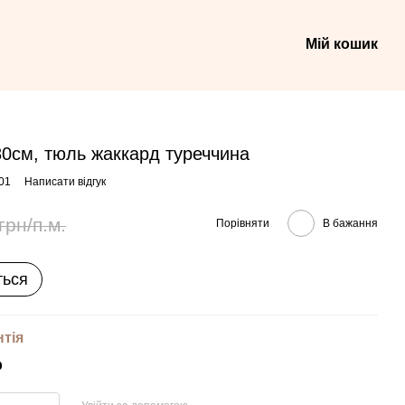
Мій кошик
0см, тюль жаккард туреччина
01
Написати відгук
грн/п.м.
Порівняти
В бажання
ться
нтія
р