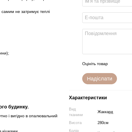
м самим не затримує теплі
ини);
Оцініть товар
Надіслати
Характеристики
ого будинку.
Вид
Жаккард
тканини
утно і вигідно в опалювальний
Висота
280см
Колір
 кішками.