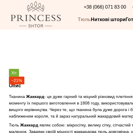
Перейти до основного контенту
+38 (066) 071 83 00
Тюль
Ниткові штори
Го
Хіт
−21%
Опис
Тканина
Жаккард
- це дуже гарний та міцний різновид плетіння
моменту їх першого виготовлення в 1808 году, використовува
вищого керівництва. Через те, що тканина була дуже дорога і 
наближеним короля, та й зараз натуральний жакардовий матеріа
Тюль
Жаккард
являє собою: мікросітку, велику сітку, сітчасти
малюнок. Завдяки своїй міцності жаккардова тюль довговічна, 