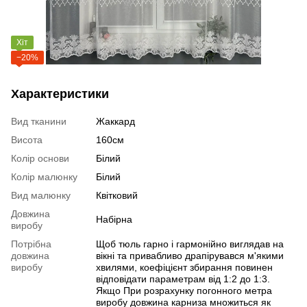
Хіт
−20%
Характеристики
Вид тканини
Жаккард
Висота
160см
Колір основи
Білий
Колір малюнку
Білий
Вид малюнку
Квітковий
Довжина
Набірна
виробу
Потрібна
Щоб тюль гарно і гармонійно виглядав на
довжина
вікні та привабливо драпірувався м'якими
виробу
хвилями, коефіцієнт збирання повинен
відповідати параметрам від 1:2 до 1:3.
Якщо При розрахунку погонного метра
виробу довжина карниза множиться як