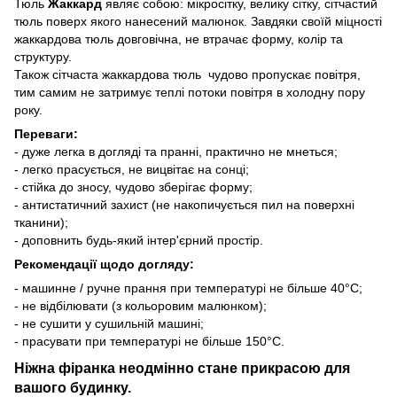
Тюль
Жаккард
являє собою: мікросітку, велику сітку, сітчастий
тюль поверх якого нанесений малюнок. Завдяки своїй міцності
жаккардова тюль довговічна, не втрачає форму, колір та
структуру.
Також сітчаста жаккардова тюль чудово пропускає повітря,
тим самим не затримує теплі потоки повітря в холодну пору
року.
Переваги:
- дуже легка в догляді та пранні, практично не мнеться;
- легко прасується, не вицвітає на сонці;
- стійка до зносу, чудово зберігає форму;
- антистатичний захист (не накопичується пил на поверхні
тканини);
- доповнить будь-який інтер'єрний простір.
Рекомендації щодо догляду:
- машинне / ручне прання при температурі не більше 40°C;
- не відбілювати (з кольоровим малюнком);
- не сушити у сушильній машині;
- прасувати при температурі не більше 150°C.
Ніжна фіранка неодмінно стане прикрасою для
вашого будинку.