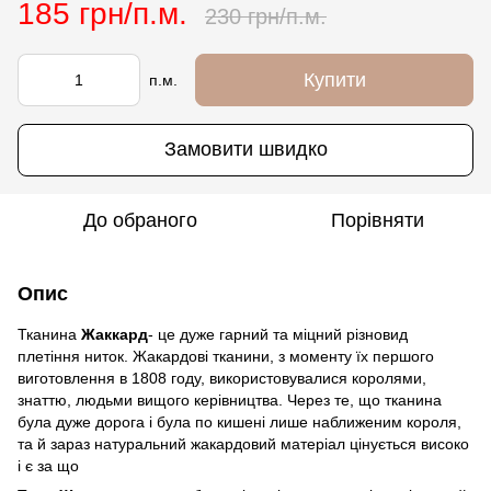
185 грн/п.м.
230 грн/п.м.
Купити
п.м.
Замовити швидко
До обраного
Порівняти
Опис
Тканина
Жаккард
- це дуже гарний та міцний різновид
плетіння ниток. Жакардові тканини, з моменту їх першого
виготовлення в 1808 году, використовувалися королями,
знаттю, людьми вищого керівництва. Через те, що тканина
була дуже дорога і була по кишені лише наближеним короля,
та й зараз натуральний жакардовий матеріал цінується високо
і є за що