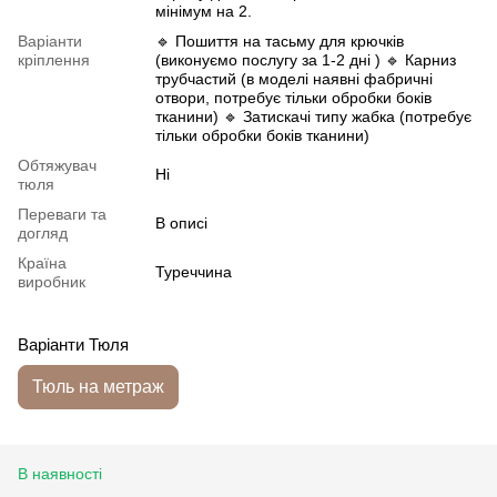
мінімум на 2.
Варіанти
🔹 Пошиття на тасьму для крючків
кріплення
(виконуємо послугу за 1-2 дні ) 🔹 Карниз
трубчастий (в моделі наявні фабричні
отвори, потребує тільки обробки боків
тканини) 🔹 Затискачі типу жабка (потребує
тільки обробки боків тканини)
Обтяжувач
Ні
тюля
Переваги та
В описі
догляд
Країна
Туреччина
виробник
Варіанти Тюля
Тюль на метраж
В наявності