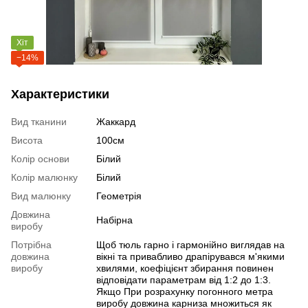
Хіт
−14%
Характеристики
Вид тканини
Жаккард
Висота
100см
Колір основи
Білий
Колір малюнку
Білий
Вид малюнку
Геометрія
Довжина
Набірна
виробу
Потрібна
Щоб тюль гарно і гармонійно виглядав на
довжина
вікні та привабливо драпірувався м'якими
виробу
хвилями, коефіцієнт збирання повинен
відповідати параметрам від 1:2 до 1:3.
Якщо При розрахунку погонного метра
виробу довжина карниза множиться як