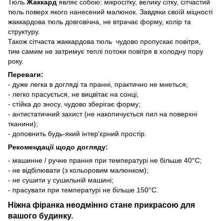
Тюль
Жаккард
являє собою: мікросітку, велику сітку, сітчастий
тюль поверх якого нанесений малюнок. Завдяки своїй міцності
жаккардова тюль довговічна, не втрачає форму, колір та
структуру.
Також сітчаста жаккардова тюль чудово пропускає повітря,
тим самим не затримує теплі потоки повітря в холодну пору
року.
Переваги:
- дуже легка в догляді та пранні, практично не мнеться;
- легко прасується, не вицвітає на сонці;
- стійка до зносу, чудово зберігає форму;
- антистатичний захист (не накопичується пил на поверхні
тканини);
- доповнить будь-який інтер'єрний простір.
Рекомендації щодо догляду:
- машинне / ручне прання при температурі не більше 40°C;
- не відбілювати (з кольоровим малюнком);
- не сушити у сушильній машині;
- прасувати при температурі не більше 150°C.
Ніжна фіранка неодмінно стане прикрасою для
вашого будинку.