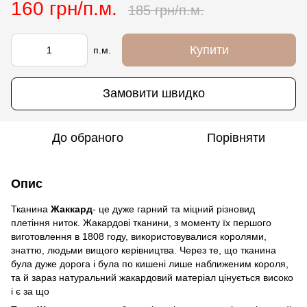
160 грн/п.м.
185 грн/п.м.
Купити
п.м.
Замовити швидко
До обраного
Порівняти
Опис
Тканина
Жаккард
- це дуже гарний та міцний різновид
плетіння ниток. Жакардові тканини, з моменту їх першого
виготовлення в 1808 году, використовувалися королями,
знаттю, людьми вищого керівництва. Через те, що тканина
була дуже дорога і була по кишені лише наближеним короля,
та й зараз натуральний жакардовий матеріал цінується високо
і є за що