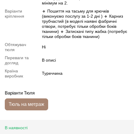
мінімум на 2.
Варіанти
🔹 Пошиття на тасьму для крючків
кріплення
(виконуємо послугу за 1-2 дні ) 🔹 Карниз
трубчастий (в моделі наявні фабричні
отвори, потребує тільки обробки боків
тканини) 🔹 Затискачі типу жабка (потребує
тільки обробки боків тканини)
Обтяжувач
Ні
тюля
Переваги та
В описі
догляд
Країна
Туреччина
виробник
Варіанти Тюля
Тюль на метраж
В наявності