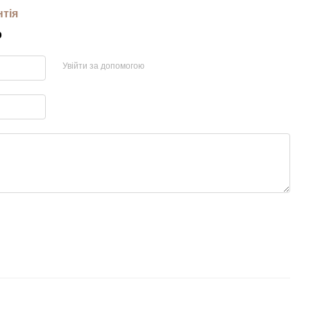
нтія
р
Увійти за допомогою