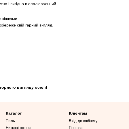
утно і вигідно в опалювальний
 кішками.
збереже свій гарний вигляд.
торного вигляду оселі!
Каталог
Клієнтам
Тюль
Вхід до кабінету
Ниткові штори
Про нас