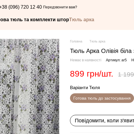
+38 (096) 720 12 40
Передзвонити вам?
това тюль та комплекти штор
Тюль арка
Головна
Тюль арка
Тюль Арка Олівія біла
Немає в наявності
Артикул: ar5
Н
899 грн/шт.
1 199
Варіанти Тюля
Готова тюль до застосування
Повідомити, коли з'яви