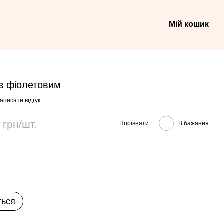
Мій кошик
 з фіолетовим
аписати відгук
 грн/шт.
Порівняти
В бажання
ться