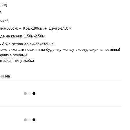
кард
й
ковий
на-305см.🔸 Краї-190см.🔸 Центр-140см
йде на карниз 1.50м-2.50м.
 Арка готова до використання!
жемо виконати пошиття на будь-яку меншу висоту, ширина незмінна❗️
арниз з гачками
атискачі типу жабка
ччина