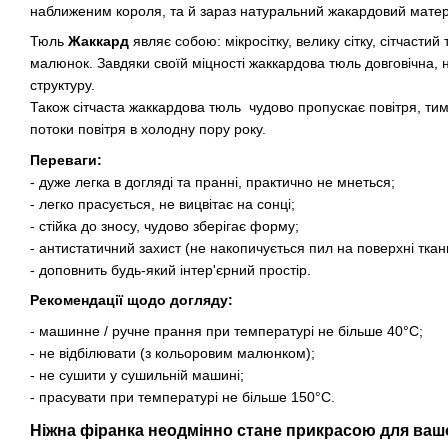
наближеним короля, та й зараз натуральний жакардовий матеріа
Тюль
Жаккард
являє собою: мікросітку, велику сітку, сітчасти
малюнок. Завдяки своїй міцності жаккардова тюль довговічна, 
структуру.
Також сітчаста жаккардова тюль чудово пропускає повітря, ти
потоки повітря в холодну пору року.
Переваги:
- дуже легка в догляді та пранні, практично не мнеться;
- легко прасується, не вицвітає на сонці;
- стійка до зносу, чудово зберігає форму;
- антистатичний захист (не накопичується пил на поверхні ткан
- доповнить будь-який інтер'єрний простір.
Рекомендації щодо догляду:
- машинне / ручне прання при температурі не більше 40°C;
- не відбілювати (з кольоровим малюнком);
- не сушити у сушильній машині;
- прасувати при температурі не більше 150°C.
Ніжна фіранка неодмінно стане прикрасою для ваш