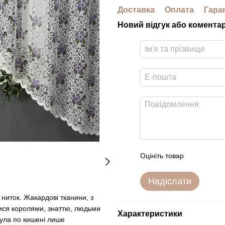
Доставка
Оплата
Гара
Новий відгук або комента
Оцініть товар
Надіслати
 ниток. Жакардові тканини, з
лися королями, знаттю, людьми
Характеристики
була по кишені лише