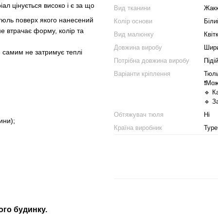
л цінується високо і є за що
Вид тканини
Жак
й тюль поверх якого нанесений
Колір основи
Біли
не втрачає форму, колір та
Вид малюнку
Квіт
Довжина виробу
Шири
м самим не затримує теплі
Потрібна довжина виробу
Піді
Варіанти кріплення
Тюль
❗️Мо
🔹 К
🔹 З
Обтяжувач тюля
Ні
ини);
Країна виробник
Туре
ого будинку.