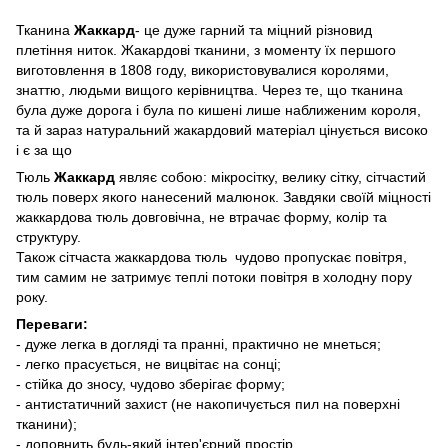
Тканина
Жаккард
- це дуже гарний та міцний різновид
плетіння ниток. Жакардові тканини, з моменту їх першого
виготовлення в 1808 году, використовувалися королями,
знаттю, людьми вищого керівництва. Через те, що тканина
була дуже дорога і була по кишені лише наближеним короля,
та й зараз натуральний жакардовий матеріал цінується високо
і є за що
Тюль
Жаккард
являє собою: мікросітку, велику сітку, сітчастий
тюль поверх якого нанесений малюнок. Завдяки своїй міцності
жаккардова тюль довговічна, не втрачає форму, колір та
структуру.
Також сітчаста жаккардова тюль чудово пропускає повітря,
тим самим не затримує теплі потоки повітря в холодну пору
року.
Переваги:
- дуже легка в догляді та пранні, практично не мнеться;
- легко прасується, не вицвітає на сонці;
- стійка до зносу, чудово зберігає форму;
- антистатичний захист (не накопичується пил на поверхні
тканини);
- доповнить будь-який інтер'єрний простір.