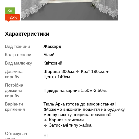
Хіт
−25%
Характеристики
Вид тканини
Жаккард
Колір основи
Білий
Вид малюнку
Квітковий
Довжина
Ширина-300см.🔸 Краї-190см.🔸
виробу
Центр-140см
Потрібна
довжина
Підійде на карниз 1.50м-2.50м.
виробу
Варіанти
Тюль Арка готова до використання!
кріплення
❗️Можемо виконати пошиття на будь-яку
меншу висоту, ширина незмінна❗️
🔹 Карниз з гачками
🔹 Затискачі типу жабка
Обтяжувач
Ні
тюля