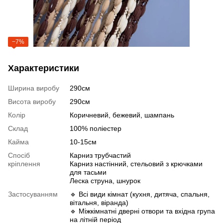
−7%
Характеристики
Ширина виробу
290см
Висота виробу
290см
Колір
Коричневий, бежевий, шампань
Склад
100% поліестер
Кайма
10-15см
Спосіб
Карниз трубчастий
кріплення
Карниз настінний, стельовий з крючками
для тасьми
Леска струна, шнурок
Застосуванням
🔹 Всі види кімнат (кухня, дитяча, спальня,
вітальня, віранда)
🔹 Міжкімнатні дверні отвори та вхідна група
на літній період