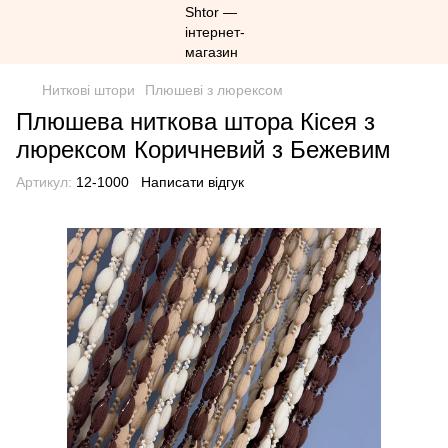
Ниткові штори
Плюшеві з люрексом
Плюшева ниткова штора Кісея з
люрексом Коричневий з Бежевим
Артикул:
12-1000
Написати відгук