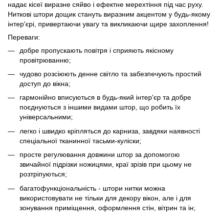
надає кісеї виразне сяйво і ефектне мерехтіння під час руху.
Ниткові штори дощик стануть виразним акцентом у будь-якому
інтер'єрі, привертаючи увагу та викликаючи щире захоплення!
Переваги:
добре пропускають повітря і сприяють якісному
провітрюванню;
чудово розсіюють денне світло та забезпечують простий
доступ до вікна;
гармонійно вписуються в будь-який інтер'єр та добре
поєднуються з іншими видами штор, що робить їх
універсальними;
легко і швидко кріпляться до карниза, завдяки наявності
спеціальної тканинної тасьми-куліски;
просте регулювання довжини штор за допомогою
звичайної підрізки ножицями, краї зрізів при цьому не
розтріпуються;
багатофункціональність - штори нитки можна
використовувати не тільки для декору вікон, але і для
зонування приміщення, оформлення стін, вітрин та ін;