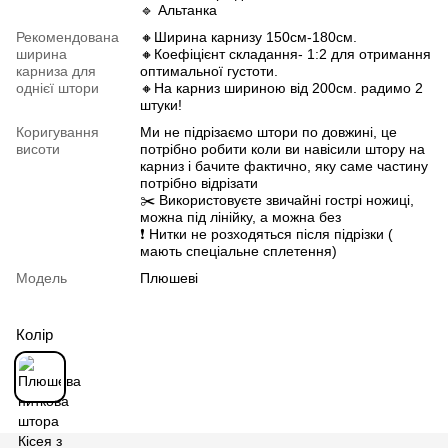
🔹 Альтанка
Рекомендована
🔸Ширина карнизу 150см-180см.
ширина
🔸Коефіцієнт складання- 1:2 для отримання
карниза для
оптимальної густоти.
однієї штори
🔸На карниз шириною від 200см. радимо 2
штуки!
Коригування
Ми не підрізаємо штори по довжині, це
висоти
потрібно робити коли ви навісили штору на
карниз і бачите фактично, яку саме частину
потрібно відрізати
✂️ Використовуєте звичайні гострі ножиці,
можна під лінійку, а можна без
❗️ Нитки не розходяться після підрізки (
мають спеціальне сплетення)
Модель
Плюшеві
Колір