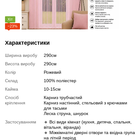
Хіт
−23%
Характеристики
Ширина виробу
290см
Висота виробу
290см
Колір
Рожевий
Склад
100% поліестер
Кайма
10-15см
Спосіб
Карниз трубчастий
кріплення
Карниз настінний, стельовий з крючками
для тасьми
Леска струна, шнурок
Застосуванням
🔹 Всі види кімнат (кухня, дитяча, спальня,
вітальня, віранда)
🔹 Міжкімнатні дверні отвори та вхідна група
на літній період