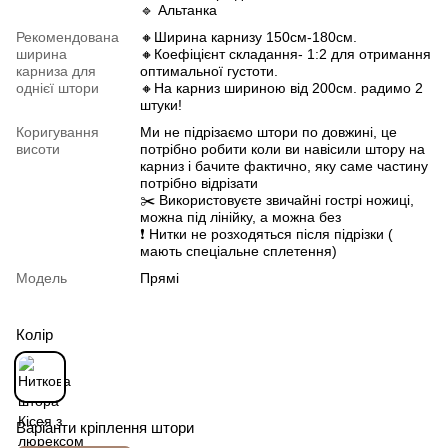
🔹 Альтанка
Рекомендована
🔸Ширина карнизу 150см-180см.
ширина
🔸Коефіцієнт складання- 1:2 для отримання
карниза для
оптимальної густоти.
однієї штори
🔸На карниз шириною від 200см. радимо 2
штуки!
Коригування
Ми не підрізаємо штори по довжині, це
висоти
потрібно робити коли ви навісили штору на
карниз і бачите фактично, яку саме частину
потрібно відрізати
✂️ Використовуєте звичайні гострі ножиці,
можна під лінійку, а можна без
❗️ Нитки не розходяться після підрізки (
мають спеціальне сплетення)
Модель
Прямі
Колір
Варіанти кріплення штори