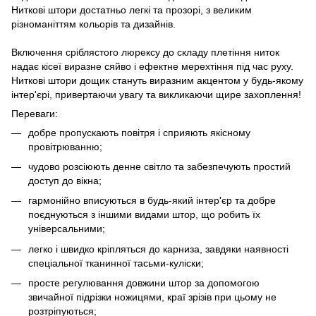
Ниткові штори достатньо легкі та прозорі, з великим
різноманіттям кольорів та дизайнів.
Включення сріблястого люрексу до складу плетіння ниток
надає кісеї виразне сяйво і ефектне мерехтіння під час руху.
Ниткові штори дощик стануть виразним акцентом у будь-якому
інтер'єрі, привертаючи увагу та викликаючи щире захоплення!
Переваги:
добре пропускають повітря і сприяють якісному
провітрюванню;
чудово розсіюють денне світло та забезпечують простий
доступ до вікна;
гармонійно вписуються в будь-який інтер'єр та добре
поєднуються з іншими видами штор, що робить їх
універсальними;
легко і швидко кріпляться до карниза, завдяки наявності
спеціальної тканинної тасьми-куліски;
просте регулювання довжини штор за допомогою
звичайної підрізки ножицями, краї зрізів при цьому не
розтріпуються;