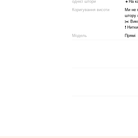
однієї штори
🔸На к
Коригування висоти
Ми не 
штору 
✂️ Вик
❗️ Нит
Модель
Прямі