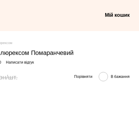
Мій кошик
юрексом
з люрексом Помаранчевий
0
Написати відгук
рн/шт.
Порівняти
В бажання