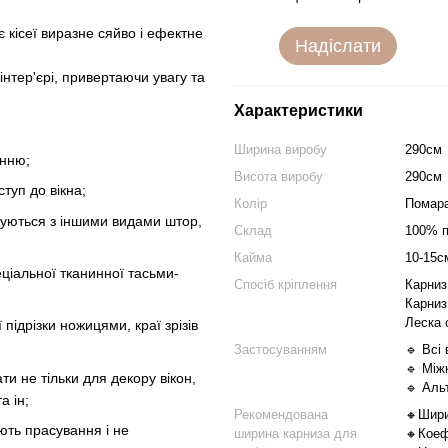
 кісеї виразне сяйво і ефектне
Надіслати
нтер'єрі, привертаючи увагу та
Характеристики
Ширина виробу
290см
анню;
Висота виробу
290см
туп до вікна;
Колір
Помар
нуються з іншими видами штор,
Склад
100% п
Кайма
10-15с
еціальної тканинної тасьми-
Спосіб кріплення
Карниз
Карниз
Леска 
ідрізки ножицями, краї зрізів
Застосуванням
🔹 Всі 
🔹 Міжк
и не тільки для декору вікон,
🔹 Аль
а ін;
Рекомендована
🔸Шири
ють прасування і не
ширина карниза для
🔸Коеф