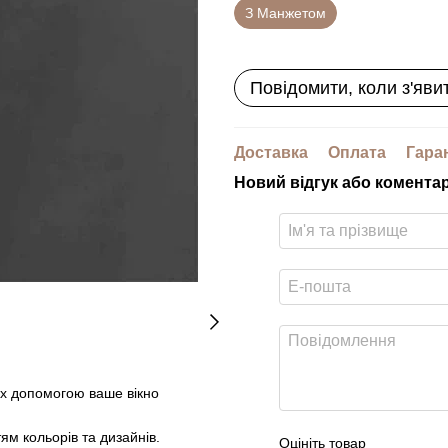
З Манжетом
Повідомити, коли з'яви
Доставка
Оплата
Гара
Новий відгук або комента
 їх допомогою ваше вікно
тям кольорів та дизайнів.
Оцініть товар