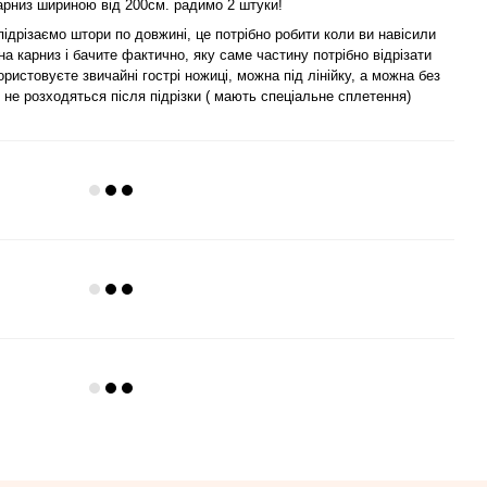
арниз шириною від 200см. радимо 2 штуки!
підрізаємо штори по довжині, це потрібно робити коли ви навісили
на карниз і бачите фактично, яку саме частину потрібно відрізати
ористовуєте звичайні гострі ножиці, можна під лінійку, а можна без
ки не розходяться після підрізки ( мають спеціальне сплетення)