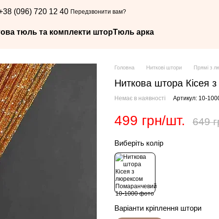
+38 (096) 720 12 40
Передзвонити вам?
това тюль та комплекти штор
Тюль арка
Головна
Ниткові штори
Прямі з л
Ниткова штора Кісея 
Немає в наявності
Артикул: 10-100
499 грн/шт.
649 г
Виберіть колір
Варіанти кріплення штори