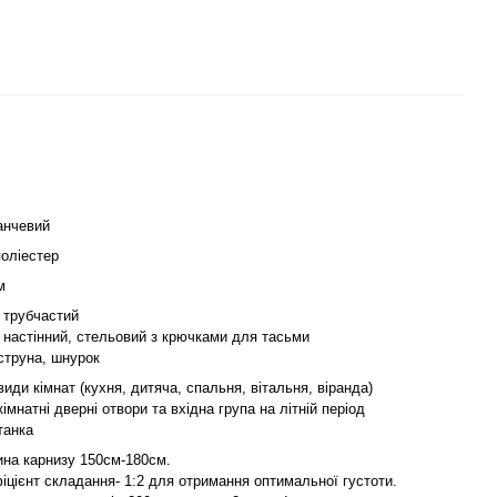
анчевий
оліестер
м
 трубчастий
 настінний, стельовий з крючками для тасьми
струна, шнурок
види кімнат (кухня, дитяча, спальня, вітальня, віранда)
імнатні дверні отвори та вхідна група на літній період
танка
на карнизу 150см-180см.
іцієнт складання- 1:2 для отримання оптимальної густоти.