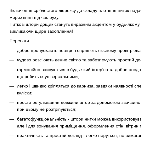
Включення сріблястого люрексу до складу плетіння ниток надає
мерехтіння під час руху.
Ниткові штори дощик стануть виразним акцентом у будь-якому і
викликаючи щире захоплення!
Переваги:
добре пропускають повітря і сприяють якісному провітрюв
чудово розсіюють денне світло та забезпечують простий дос
гармонійно вписуються в будь-який інтер'єр та добре поєд
що робить їх універсальними;
легко і швидко кріпляться до карниза, завдяки наявності сп
куліски;
просте регулювання довжини штор за допомогою звичайної п
при цьому не розтріпуються;
багатофункціональність - штори нитки можна використовуват
але і для зонування приміщення, оформлення стін, вітрин т
практичність та простий догляд - легко перуться, не вимага