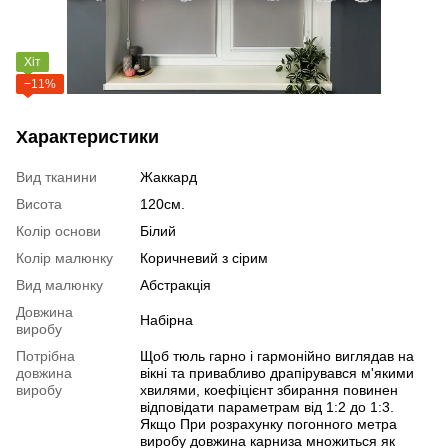
Хіт
−11%
Характеристики
Вид тканини
Жаккард
Висота
120см.
Колір основи
Білий
Колір малюнку
Коричневий з сірим
Вид малюнку
Абстракція
Довжина
Набірна
виробу
Потрібна
Щоб тюль гарно і гармонійно виглядав на
довжина
вікні та привабливо драпірувався м'якими
виробу
хвилями, коефіцієнт збирання повинен
відповідати параметрам від 1:2 до 1:3.
Якщо При розрахунку погонного метра
виробу довжина карниза множиться як