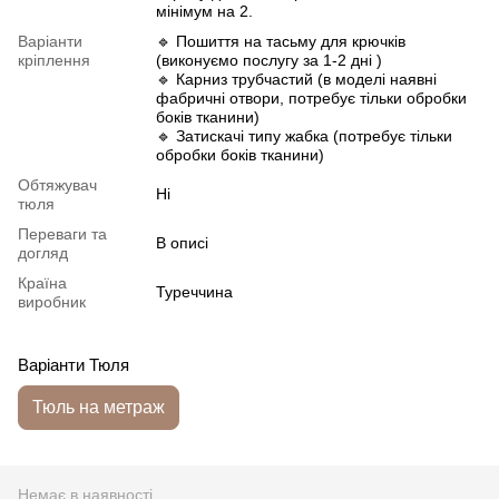
мінімум на 2.
Варіанти
🔹 Пошиття на тасьму для крючків
кріплення
(виконуємо послугу за 1-2 дні )
🔹 Карниз трубчастий (в моделі наявні
фабричні отвори, потребує тільки обробки
боків тканини)
🔹 Затискачі типу жабка (потребує тільки
обробки боків тканини)
Обтяжувач
Ні
тюля
Переваги та
В описі
догляд
Країна
Туреччина
виробник
Варіанти Тюля
Тюль на метраж
Немає в наявності