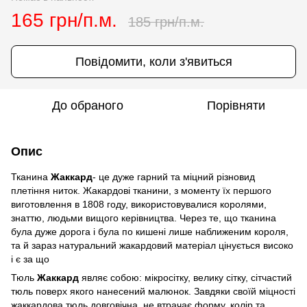
165 грн/п.м.
185 грн/п.м.
Повідомити, коли з'явиться
До обраного
Порівняти
Опис
Тканина
Жаккард
- це дуже гарний та міцний різновид
плетіння ниток. Жакардові тканини, з моменту їх першого
виготовлення в 1808 году, використовувалися королями,
знаттю, людьми вищого керівництва. Через те, що тканина
була дуже дорога і була по кишені лише наближеним короля,
та й зараз натуральний жакардовий матеріал цінується високо
і є за що
Тюль
Жаккард
являє собою: мікросітку, велику сітку, сітчастий
тюль поверх якого нанесений малюнок. Завдяки своїй міцності
жаккардова тюль довговічна, не втрачає форму, колір та