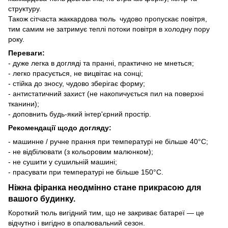
структуру.
Також сітчаста жаккардова тюль чудово пропускає повітря,
тим самим не затримує теплі потоки повітря в холодну пору
року.
Переваги:
- дуже легка в догляді та пранні, практично не мнеться;
- легко прасується, не вицвітає на сонці;
- стійка до зносу, чудово зберігає форму;
- антистатичний захист (не накопичується пил на поверхні
тканини);
- доповнить будь-який інтер'єрний простір.
Рекомендації щодо догляду:
- машинне / ручне прання при температурі не більше 40°C;
- не відбілювати (з кольоровим малюнком);
- не сушити у сушильній машині;
- прасувати при температурі не більше 150°C.
Ніжна фіранка неодмінно стане прикрасою для
вашого будинку.
Короткий тюль вигідний тим, що не закриває батареї — це
відчутно і вигідно в опалювальний сезон.