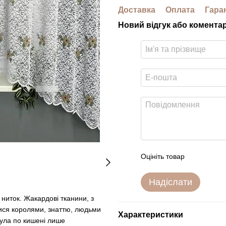
Доставка
Оплата
Гара
Новий відгук або комента
Оцініть товар
Надіслати
 ниток. Жакардові тканини, з
лися королями, знаттю, людьми
Характеристики
була по кишені лише