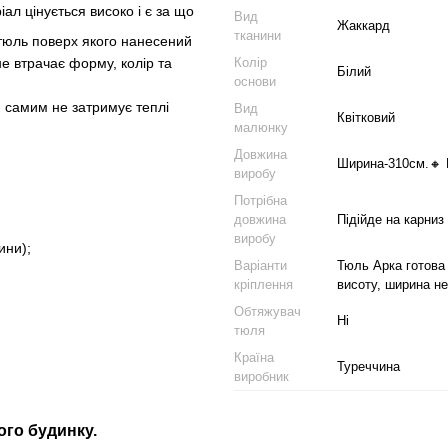
л цінується високо і є за що
Вид
Жаккард
тканини
й тюль поверх якого нанесений
Колір
не втрачає форму, колір та
Білий
основи
м самим не затримує теплі
Вид
Квітковий
малюнку
Довжина
Ширина-310см.🔸 
виробу
Потрібна
довжина
Підійде на карниз
виробу
ини);
Варіанти
Тюль Арка готова
кріплення
висоту, ширина не
Обтяжувач
Ні
тюля
Країна
Туреччина
виробник
ого будинку.