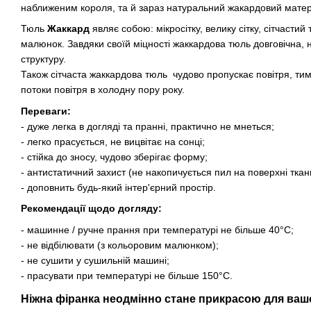
наближеним короля, та й зараз натуральний жакардовий матеріа
Тюль
Жаккард
являє собою: мікросітку, велику сітку, сітчасти
малюнок. Завдяки своїй міцності жаккардова тюль довговічна, 
структуру.
Також сітчаста жаккардова тюль чудово пропускає повітря, ти
потоки повітря в холодну пору року.
Переваги:
- дуже легка в догляді та пранні, практично не мнеться;
- легко прасується, не вицвітає на сонці;
- стійка до зносу, чудово зберігає форму;
- антистатичний захист (не накопичується пил на поверхні ткан
- доповнить будь-який інтер'єрний простір.
Рекомендації щодо догляду:
- машинне / ручне прання при температурі не більше 40°C;
- не відбілювати (з кольоровим малюнком);
- не сушити у сушильній машині;
- прасувати при температурі не більше 150°C.
Ніжна фіранка неодмінно стане прикрасою для ваш