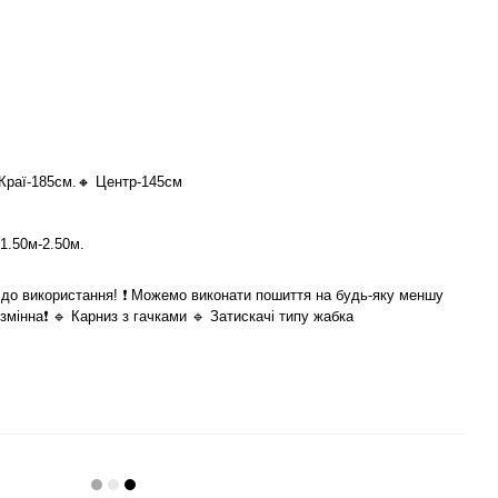
Краї-185см.🔸 Центр-145см
 1.50м-2.50м.
 до використання! ❗️ Можемо виконати пошиття на будь-яку меншу
змінна❗️ 🔹 Карниз з гачками 🔹 Затискачі типу жабка