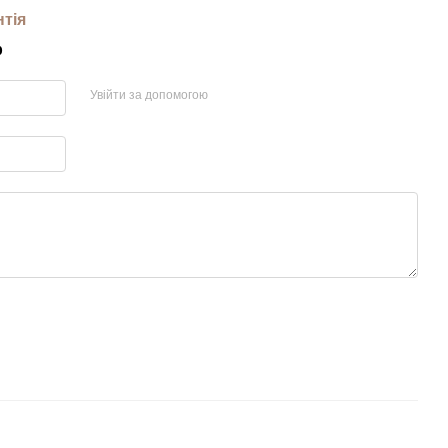
нтія
р
Увійти за допомогою