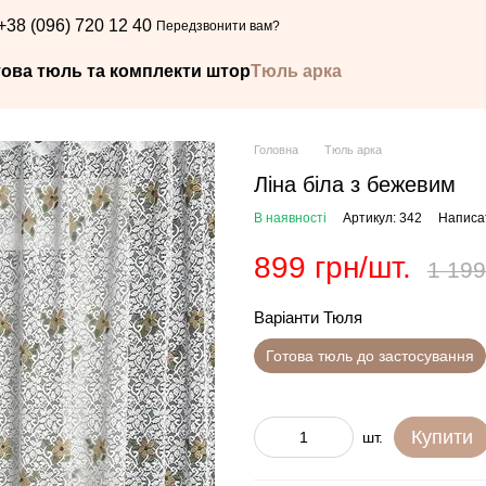
+38 (096) 720 12 40
Передзвонити вам?
това тюль та комплекти штор
Тюль арка
Головна
Тюль арка
Ліна біла з бежевим
В наявності
Артикул: 342
Написат
899 грн/шт.
1 199
Варіанти Тюля
Готова тюль до застосування
Купити
шт.