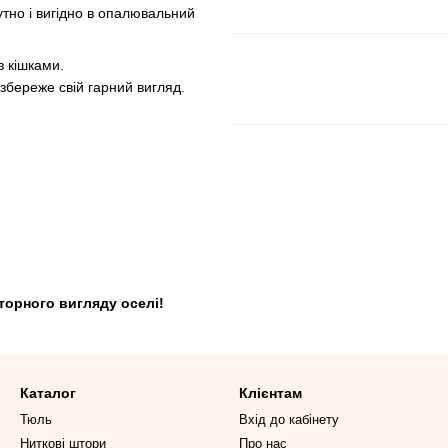
утно і вигідно в опалювальний
 кішками.
збереже свій гарний вигляд.
торного вигляду оселі!
Каталог
Клієнтам
Тюль
Вхід до кабінету
Ниткові штори
Про нас