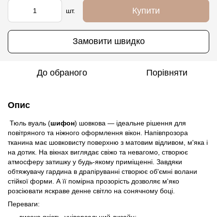
Купити
шт.
Замовити швидко
До обраного
Порівняти
Опис
Тюль вуаль (
шифон
) шовкова — ідеальне рішення для
повітряного та ніжного оформлення вікон. Напівпрозора
тканина має шовковисту поверхню з матовим відливом, м'яка і
на дотик. На вікнах виглядає свіжо та невагомо, створює
атмосферу затишку у будь-якому приміщенні. Завдяки
обтяжувачу гардина в драпіруванні створює об'ємні волани
стійкої форми. А її помірна прозорість дозволяє м'яко
розсіювати яскраве денне світло на сонячному боці.
Переваги:
висока якість, універсальний дизайн;