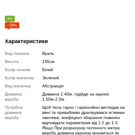
Хіт
−29%
Характеристики
Вид тканини
Вуаль
Висота
155см
Колір основи
Білий
Колір малюнку
Зелений
Вид малюнку
Абстракція
Довжина
Довжина 2.40м, підійде на карниз
виробу
1.50м-2.0м.
Потрібна
Щоб тюль гарно і гармонійно виглядав на
довжина
вікні та привабливо драпірувався м'якими
виробу
хвилями, коефіцієнт збирання повинен
відповідати параметрам від 1:2 до 1:3.
Якщо При розрахунку погонного метра
виробу довжина карниза множиться як