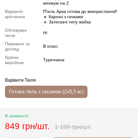
мінімум на 2.
Варіанти
❗️Тюль Арка готова до використання❗️
кріплення
🔹 Карниз з гачками
🔹 Затискачі типу жабка
Обтяжувач
Ні
тюля
Переваги та
В описі
догляд
Країна
Туреччина
виробник
Варіанти Тюля
Готова тюль з тасьмою (2х5,5 м.)
В наявності
849 грн/шт.
1 199 грн/шт.