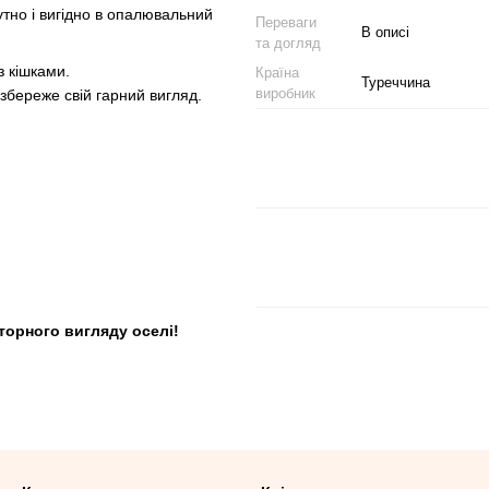
утно і вигідно в опалювальний
Переваги
В описі
та догляд
 кішками.
Країна
Туреччина
виробник
збереже свій гарний вигляд.
торного вигляду оселі!