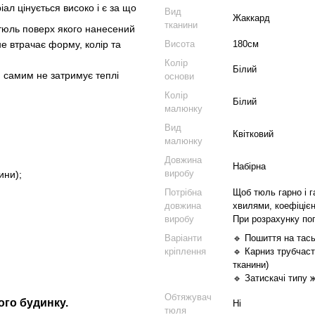
л цінується високо і є за що
Вид
Жаккард
тканини
й тюль поверх якого нанесений
Висота
180см
не втрачає форму, колір та
Колір
Білий
м самим не затримує теплі
основи
Колір
Білий
малюнку
Вид
Квітковий
малюнку
Довжина
Набірна
виробу
ини);
Потрібна
Щоб тюль гарно і г
довжина
хвилями, коефіцієн
виробу
При розрахунку по
Варіанти
🔹 Пошиття на тась
кріплення
🔹 Карниз трубчаст
тканини)
🔹 Затискачі типу 
Обтяжувач
ого будинку.
Ні
тюля