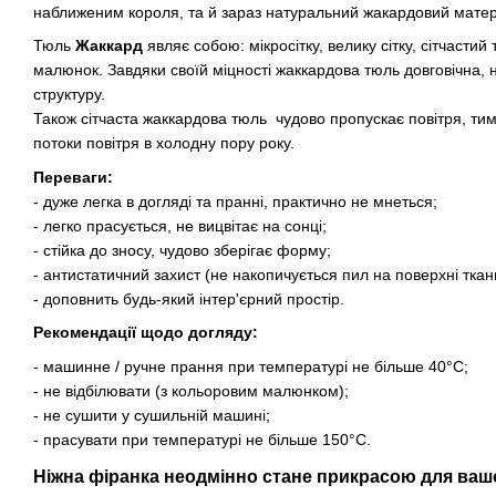
наближеним короля, та й зараз натуральний жакардовий матеріа
Тюль
Жаккард
являє собою: мікросітку, велику сітку, сітчасти
малюнок. Завдяки своїй міцності жаккардова тюль довговічна, 
структуру.
Також сітчаста жаккардова тюль чудово пропускає повітря, ти
потоки повітря в холодну пору року.
Переваги:
- дуже легка в догляді та пранні, практично не мнеться;
- легко прасується, не вицвітає на сонці;
- стійка до зносу, чудово зберігає форму;
- антистатичний захист (не накопичується пил на поверхні ткан
- доповнить будь-який інтер'єрний простір.
Рекомендації щодо догляду:
- машинне / ручне прання при температурі не більше 40°C;
- не відбілювати (з кольоровим малюнком);
- не сушити у сушильній машині;
- прасувати при температурі не більше 150°C.
Ніжна фіранка неодмінно стане прикрасою для ваш