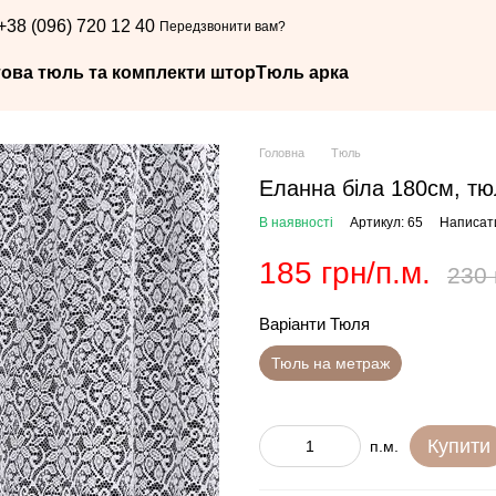
+38 (096) 720 12 40
Передзвонити вам?
това тюль та комплекти штор
Тюль арка
Головна
Тюль
Еланна біла 180см, тю
В наявності
Артикул: 65
Написати
185 грн/п.м.
230 
Варіанти Тюля
Тюль на метраж
Купити
п.м.