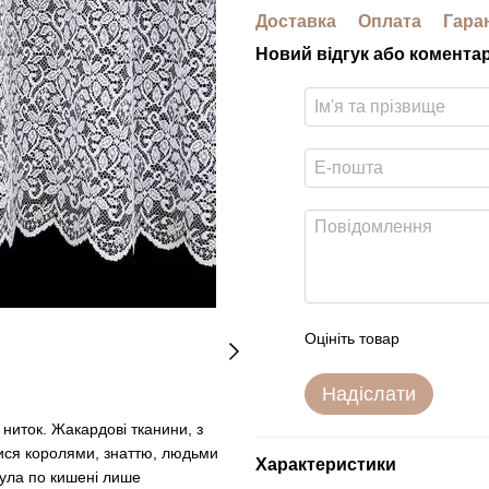
Доставка
Оплата
Гара
Новий відгук або комента
Оцініть товар
Надіслати
 ниток. Жакардові тканини, з
лися королями, знаттю, людьми
Характеристики
була по кишені лише