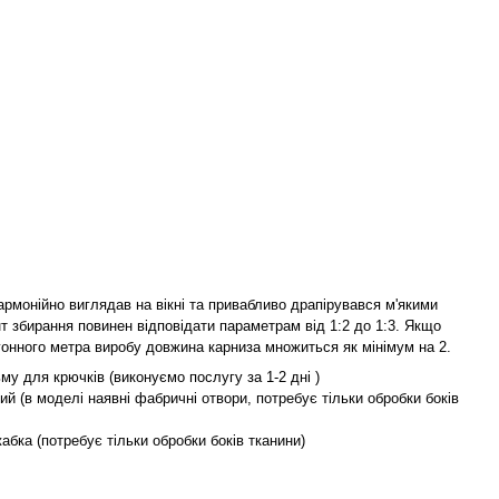
армонійно виглядав на вікні та привабливо драпірувався м'якими
т збирання повинен відповідати параметрам від 1:2 до 1:3. Якщо
гонного метра виробу довжина карниза множиться як мінімум на 2.
му для крючків (виконуємо послугу за 1-2 дні )
ий (в моделі наявні фабричні отвори, потребує тільки обробки боків
жабка (потребує тільки обробки боків тканини)