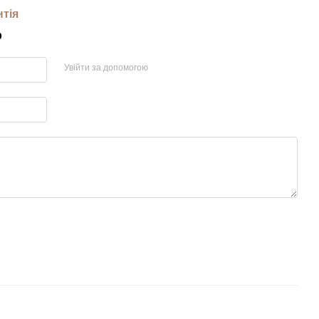
нтія
р
Увійти за допомогою