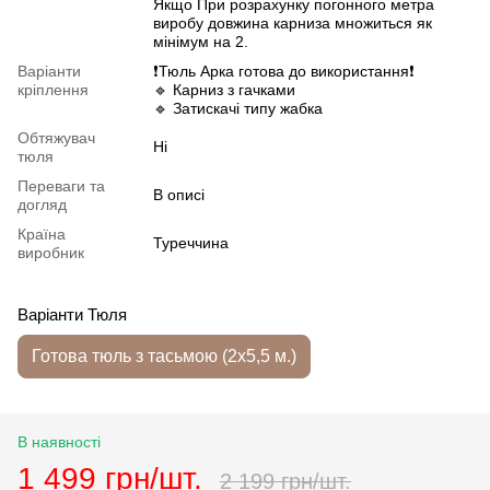
Якщо При розрахунку погонного метра
виробу довжина карниза множиться як
мінімум на 2.
Варіанти
❗️Тюль Арка готова до використання❗️
кріплення
🔹 Карниз з гачками
🔹 Затискачі типу жабка
Обтяжувач
Ні
тюля
Переваги та
В описі
догляд
Країна
Туреччина
виробник
Варіанти Тюля
Готова тюль з тасьмою (2х5,5 м.)
В наявності
1 499 грн/шт.
2 199 грн/шт.