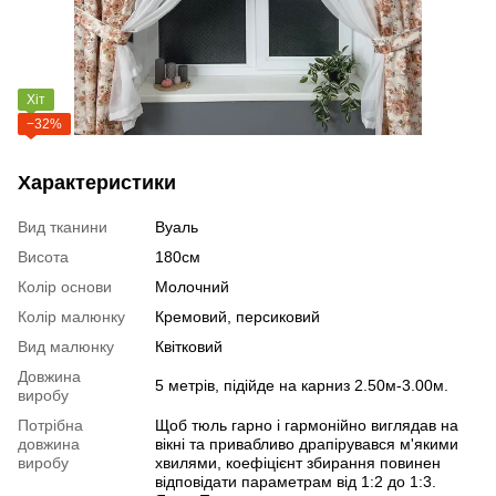
Хіт
−32%
Характеристики
Вид тканини
Вуаль
Висота
180см
Колір основи
Молочний
Колір малюнку
Кремовий, персиковий
Вид малюнку
Квітковий
Довжина
5 метрів, підійде на карниз 2.50м-3.00м.
виробу
Потрібна
Щоб тюль гарно і гармонійно виглядав на
довжина
вікні та привабливо драпірувався м'якими
виробу
хвилями, коефіцієнт збирання повинен
відповідати параметрам від 1:2 до 1:3.