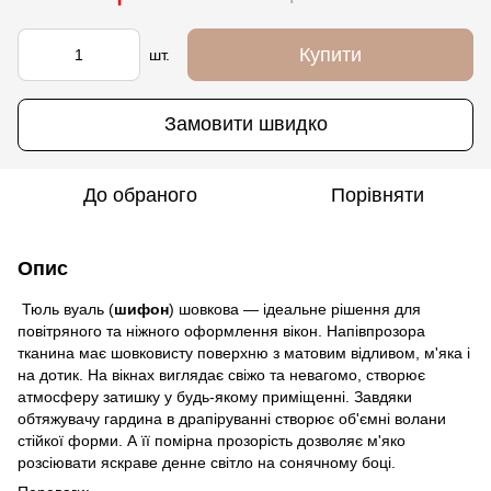
Купити
шт.
Замовити швидко
До обраного
Порівняти
Опис
Тюль вуаль (
шифон
) шовкова — ідеальне рішення для
повітряного та ніжного оформлення вікон. Напівпрозора
тканина має шовковисту поверхню з матовим відливом, м'яка і
на дотик. На вікнах виглядає свіжо та невагомо, створює
атмосферу затишку у будь-якому приміщенні. Завдяки
обтяжувачу гардина в драпіруванні створює об'ємні волани
стійкої форми. А її помірна прозорість дозволяє м'яко
розсіювати яскраве денне світло на сонячному боці.