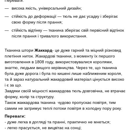
Переваги:
висока якість, універсальний дизайн;
стійкість до деформації — тюль не дає усадку і зберігає
свою форму після прання;
стійкість відтінку — тканина зберігає свій первісний відтінок
після прання і тривалого використання.
Тканина штори
Жаккард
- це дуже гарний та міцний різновид
плетіння ниток. Жакардові тканини, з моменту їх першого
виготовлення в 1808 году, використовувалися королями,
знаттю, людьми вищого керівництва. Через те, що тканина
була дуже дорога і була по кишені лише наближеним короля,
та й зараз натуральний жакардовий матеріал цінується високо
і є за що.
Завдяки своїй міцності жаккардова тюль довговічна, не втрачає
форму, колір та структуру.
Також жаккардова тканина чудово пропускає повітря, тим
самим не затримує теплі потоки повітря в холодну пору року.
Переваги:
- дуже легка в догляді та пранні, практично не мнеться;
- легко прасується, не вицвітає на сонці;