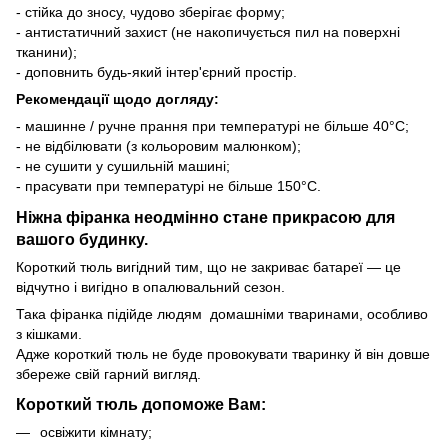
- стійка до зносу, чудово зберігає форму;
- антистатичний захист (не накопичується пил на поверхні
тканини);
- доповнить будь-який інтер'єрний простір.
Рекомендації щодо догляду:
- машинне / ручне прання при температурі не більше 40°C;
- не відбілювати (з кольоровим малюнком);
- не сушити у сушильній машині;
- прасувати при температурі не більше 150°C.
Ніжна фіранка неодмінно стане прикрасою для
вашого будинку.
Короткий тюль вигідний тим, що не закриває батареї — це
відчутно і вигідно в опалювальний сезон.
Така фіранка підійде людям домашніми тваринами, особливо
з кішками.
Адже короткий тюль не буде провокувати тваринку й він довше
збереже свій гарний вигляд.
Короткий тюль допоможе Вам:
освіжити кімнату;