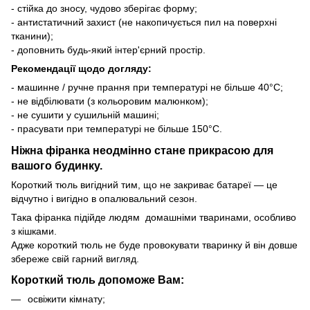
- стійка до зносу, чудово зберігає форму;
- антистатичний захист (не накопичується пил на поверхні
тканини);
- доповнить будь-який інтер'єрний простір.
Рекомендації щодо догляду:
- машинне / ручне прання при температурі не більше 40°C;
- не відбілювати (з кольоровим малюнком);
- не сушити у сушильній машині;
- прасувати при температурі не більше 150°C.
Ніжна фіранка неодмінно стане прикрасою для
вашого будинку.
Короткий тюль вигідний тим, що не закриває батареї — це
відчутно і вигідно в опалювальний сезон.
Така фіранка підійде людям домашніми тваринами, особливо
з кішками.
Адже короткий тюль не буде провокувати тваринку й він довше
збереже свій гарний вигляд.
Короткий тюль допоможе Вам:
освіжити кімнату;