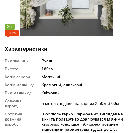
Хіт
−32%
Характеристики
Вид тканини
Вуаль
Висота
180см
Колір основи
Молочний
Колір малюнку
Кремовий, оливковий
Вид малюнку
Квітковий
Довжина
5 метрів, підійде на карниз 2.50м-3.00м.
виробу
Потрібна
Щоб тюль гарно і гармонійно виглядав на
довжина
вікні та привабливо драпірувався м'якими
виробу
хвилями, коефіцієнт збирання повинен
відповідати параметрам від 1:2 до 1:3.