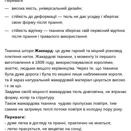
Переваги:
висока якість, універсальний дизайн;
стійкість до деформації — тюль не дає усадку і зберігає
свою форму після прання;
стійкість відтінку — тканина зберігає свій первісний відтінок
після прання і тривалого використання.
Тканина штори
Жаккард
- це дуже гарний та міцний різновид
плетіння ниток. Жакардові тканини, з моменту їх першого
виготовлення в 1808 году, використовувалися королями,
знаттю, людьми вищого керівництва. Через те, що тканина
була дуже дорога і була по кишені лише наближеним короля,
та й зараз натуральний жакардовий матеріал цінується високо
і є за що.
Завдяки своїй міцності жаккардова тюль довговічна, не втрачає
форму, колір та структуру.
Також жаккардова тканина чудово пропускає повітря, тим
самим не затримує теплі потоки повітря в холодну пору року.
Переваги:
- дуже легка в догляді та пранні, практично не мнеться;
- легко прасується, не вицвітає на сонці;