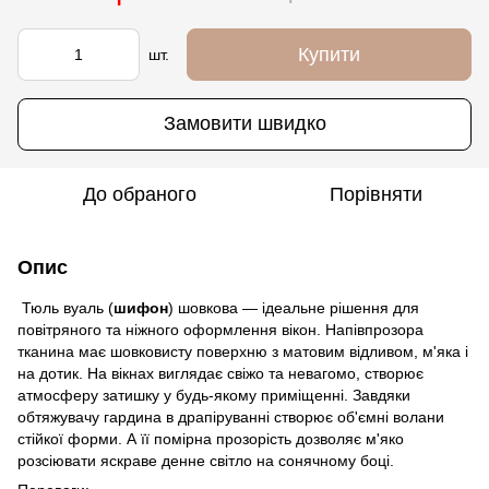
Купити
шт.
Замовити швидко
До обраного
Порівняти
Опис
Тюль вуаль (
шифон
) шовкова — ідеальне рішення для
повітряного та ніжного оформлення вікон. Напівпрозора
тканина має шовковисту поверхню з матовим відливом, м'яка і
на дотик. На вікнах виглядає свіжо та невагомо, створює
атмосферу затишку у будь-якому приміщенні. Завдяки
обтяжувачу гардина в драпіруванні створює об'ємні волани
стійкої форми. А її помірна прозорість дозволяє м'яко
розсіювати яскраве денне світло на сонячному боці.