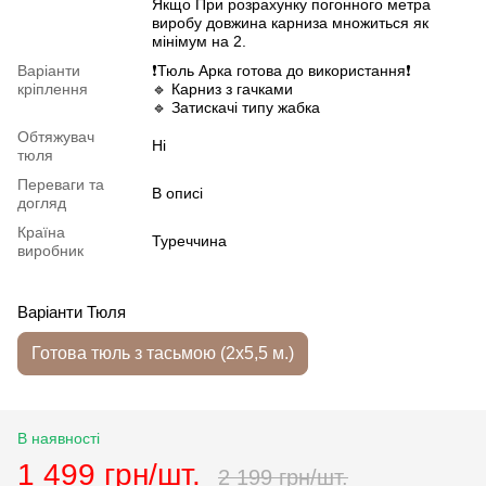
Якщо При розрахунку погонного метра
виробу довжина карниза множиться як
мінімум на 2.
Варіанти
❗️Тюль Арка готова до використання❗️
кріплення
🔹 Карниз з гачками
🔹 Затискачі типу жабка
Обтяжувач
Ні
тюля
Переваги та
В описі
догляд
Країна
Туреччина
виробник
Варіанти Тюля
Готова тюль з тасьмою (2х5,5 м.)
В наявності
1 499 грн/шт.
2 199 грн/шт.