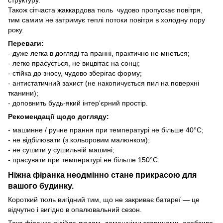
Також сітчаста жаккардова тюль чудово пропускає повітря,
тим самим не затримує теплі потоки повітря в холодну пору
року.
Переваги:
- дуже легка в догляді та пранні, практично не мнеться;
- легко прасується, не вицвітає на сонці;
- стійка до зносу, чудово зберігає форму;
- антистатичний захист (не накопичується пил на поверхні
тканини);
- доповнить будь-який інтер'єрний простір.
Рекомендації щодо догляду:
- машинне / ручне прання при температурі не більше 40°C;
- не відбілювати (з кольоровим малюнком);
- не сушити у сушильній машині;
- прасувати при температурі не більше 150°C.
Ніжна фіранка неодмінно стане прикрасою для
вашого будинку.
Короткий тюль вигідний тим, що не закриває батареї — це
відчутно і вигідно в опалювальний сезон.