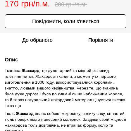
170 грн/п.м.
200 грн/п.м.
Повідомити, коли з'явиться
До обраного
Порівняти
Опис
Тканина
Жаккард
- це дуже гарний та міцний різновид
плетіння ниток. Жакардові тканини, з моменту їх першого
виготовлення в 1808 году, використовувалися королями,
знаттю, людьми вищого керівництва. Через те, що тканина
була дуже дорога і була по кишені лише наближеним короля,
та й зараз натуральний жакардовий матеріал цінується високо
і є за що
Тюль
Жаккард
являє собою: мікросітку, велику сітку, сітчастий
тюль поверх якого нанесений малюнок. Завдяки своїй міцності
жаккардова тюль довговічна, не втрачає форму, колір та
структуру.