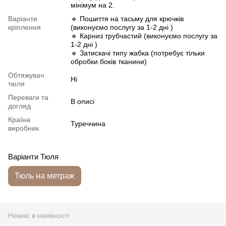
мінімум на 2.
Варіанти
🔹 Пошиття на тасьму для крючків
кріплення
(виконуємо послугу за 1-2 дні )
🔹 Карниз трубчастий (виконуємо послугу за
1-2 дні )
🔹 Затискачі типу жабка (потребує тільки
обробки боків тканини)
Обтяжувач
Ні
тюля
Переваги та
В описі
догляд
Країна
Туреччина
виробник
Варіанти Тюля
Тюль на метраж
Немає в наявності