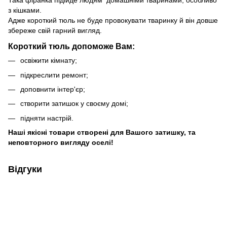
Така фіранка підійде людям домашніми тваринами, особливо
з кішками.
Адже короткий тюль не буде провокувати тваринку й він довше
збереже свій гарний вигляд.
Короткий тюль допоможе Вам:
освіжити кімнату;
підкреслити ремонт;
доповнити інтер'єр;
створити затишок у своєму домі;
підняти настрій.
Наші якісні товари створені для Вашого затишку, та
неповторного вигляду оселі!
Відгуки