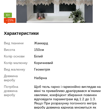
Хіт
−15%
Характеристики
Вид тканини
Жаккард
Висота
150см
Колір основи
Білий
Колір малюнку
Коричневий
Вид малюнку
Геометрія
Довжина
Набірна
виробу
Потрібна
Щоб тюль гарно і гармонійно виглядав на
довжина
вікні та привабливо драпірувався м'якими
виробу
хвилями, коефіцієнт збирання повинен
відповідати параметрам від 1:2 до 1:3.
Якщо При розрахунку погонного метра
виробу довжина карниза множиться як