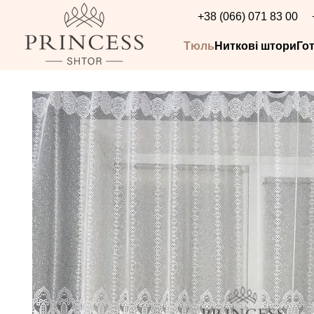
Перейти до основного контенту
+38 (066) 071 83 00
Тюль
Ниткові штори
Го