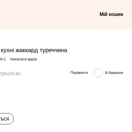
Мій кошик
 кухні жаккард туреччина
80-1
Написати відгук
грн/п.м.
Порівняти
В бажання
ться