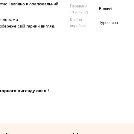
утно і вигідно в опалювальний
Переваги
В описі
та догляд
 кішками.
Країна
Туреччина
виробник
збереже свій гарний вигляд.
торного вигляду оселі!