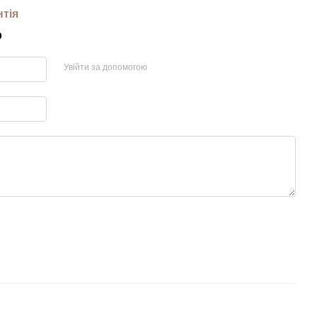
нтія
р
Увійти за допомогою