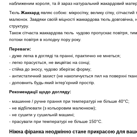
наближеним короля, та й зараз натуральний жакардовий матеріа
Тюль
Жаккард
являє собою: мікросітку, велику сітку, сітчасти
малюнок. Завдяки своїй міцності жаккардова тюль довговічна, 
структуру.
Також сітчаста жаккардова тюль чудово пропускає повітря, ти
потоки повітря в холодну пору року.
Переваги:
- дуже легка в догляді та пранні, практично не мнеться;
- легко прасується, не вицвітає на сонці;
- стійка до зносу, чудово зберігає форму;
- антистатичний захист (не накопичується пил на поверхні ткан
- доповнить будь-який інтер'єрний простір.
Рекомендації щодо догляду:
- машинне / ручне прання при температурі не більше 40°C;
- не відбілювати (з кольоровим малюнком);
- не сушити у сушильній машині;
- прасувати при температурі не більше 150°C.
Ніжна фіранка неодмінно стане прикрасою для ваш