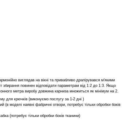
армонійно виглядав на вікні та привабливо драпірувався м'якими
т збирання повинен відповідати параметрам від 1:2 до 1:3. Якщо
гонного метра виробу довжина карниза множиться як мінімум на 2.
му для крючків (виконуємо послугу за 1-2 дні )
ий (в моделі наявні фабричні отвори, потребує тільки обробки боків
жабка (потребує тільки обробки боків тканини)