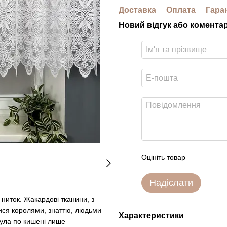
Доставка
Оплата
Гара
Новий відгук або комента
Оцініть товар
Надіслати
 ниток. Жакардові тканини, з
лися королями, знаттю, людьми
Характеристики
була по кишені лише