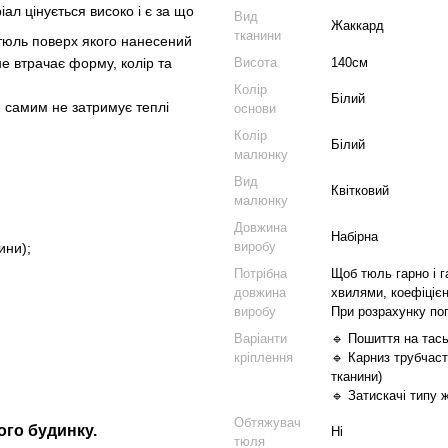
л цінується високо і є за що
Вид
Жаккард
тканини
й тюль поверх якого нанесений
Висота
140см
не втрачає форму, колір та
Колір
Білий
м самим не затримує теплі
основи
Колір
Білий
малюнку
Вид
Квітковий
малюнку
Довжина
Набірна
виробу
ини);
Потрібна
Щоб тюль гарно і г
довжина
хвилями, коефіцієн
виробу
При розрахунку по
Варіанти
🔹 Пошиття на тась
кріплення
🔹 Карниз трубчаст
тканини)
🔹 Затискачі типу 
Обтяжувач
ого будинку.
Ні
тюля