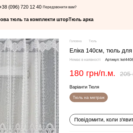
+38 (096) 720 12 40
Передзвонити вам?
това тюль та комплекти штор
Тюль арка
Головна
Тюль
Еліка 140см, тюль для
Немає в наявності
Артикул: kel440
180 грн/п.м.
205 
Варіанти Тюля
Тюль на метраж
Повідомити, коли з'яви