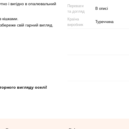
утно і вигідно в опалювальний
Переваги
В описі
та догляд
 кішками.
Країна
Туреччина
виробник
збереже свій гарний вигляд.
торного вигляду оселі!