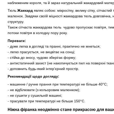
наближеним короля, та й зараз натуральний жакардовий матеріа
Тюль
Жаккард
являє собою: мікросітку, велику сітку, сітчасти
малюнок. Завдяки своїй міцності жаккардова тюль довговічна, 
структуру.
Також сітчаста жаккардова тюль чудово пропускає повітря, ти
потоки повітря в холодну пору року.
Переваги:
- дуже легка в догляді та пранні, практично не мнеться;
- легко прасується, не вицвітає на сонці;
- стійка до зносу, чудово зберігає форму;
- антистатичний захист (не накопичується пил на поверхні ткан
- доповнить будь-який інтер'єрний простір.
Рекомендації щодо догляду:
- машинне / ручне прання при температурі не більше 40°C;
- не відбілювати (з кольоровим малюнком);
- не сушити у сушильній машині;
- прасувати при температурі не більше 150°C.
Ніжна фіранка неодмінно стане прикрасою для ваш