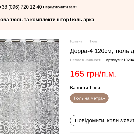
+38 (096) 720 12 40
Передзвонити вам?
това тюль та комплекти штор
Тюль арка
Головна
Тюль
Дорра-4 120см, тюль д
Немає в наявності
Артикул: b1020
165 грн/п.м.
Варіанти Тюля
Тюль на метраж
Повідомити, коли з'яви