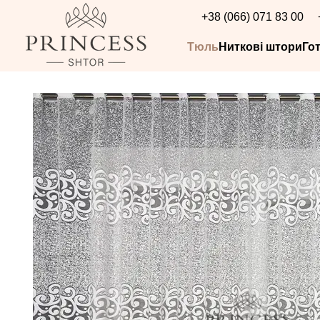
Перейти до основного контенту
+38 (066) 071 83 00
Тюль
Ниткові штори
Го