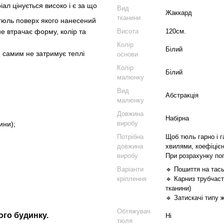
л цінується високо і є за що
Вид
Жаккард
тканини
й тюль поверх якого нанесений
Висота
120см.
не втрачає форму, колір та
Колір
Білий
м самим не затримує теплі
основи
Колір
Білий
малюнку
Вид
Абстракція
малюнку
Довжина
Набірна
виробу
ини);
Потрібна
Щоб тюль гарно і г
довжина
хвилями, коефіцієн
виробу
При розрахунку по
Варіанти
🔹 Пошиття на тась
кріплення
🔹 Карниз трубчаст
тканини)
🔹 Затискачі типу 
Обтяжувач
ого будинку.
Ні
тюля