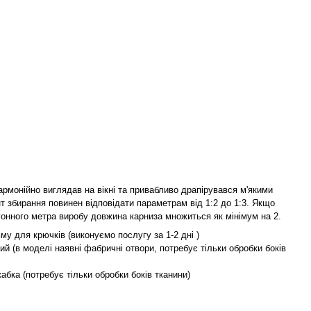
армонійно виглядав на вікні та привабливо драпірувався м'якими
т збирання повинен відповідати параметрам від 1:2 до 1:3. Якщо
гонного метра виробу довжина карниза множиться як мінімум на 2.
му для крючків (виконуємо послугу за 1-2 дні )
ий (в моделі наявні фабричні отвори, потребує тільки обробки боків
жабка (потребує тільки обробки боків тканини)