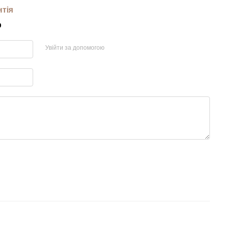
нтія
р
Увійти за допомогою