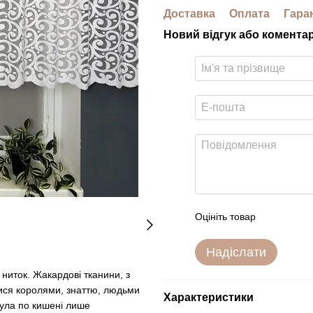
Доставка
Оплата
Гара
Новий відгук або комента
Оцініть товар
Надіслати
 ниток. Жакардові тканини, з
лися королями, знаттю, людьми
Характеристики
була по кишені лише