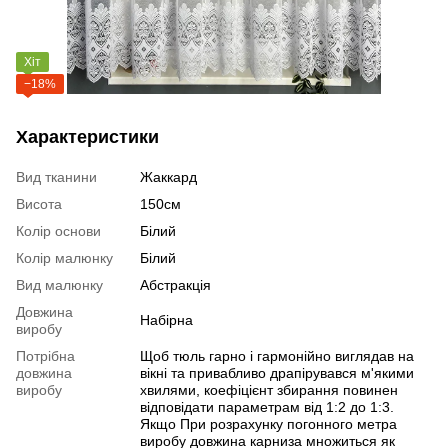
Хіт
−18%
Характеристики
Вид тканини
Жаккард
Висота
150см
Колір основи
Білий
Колір малюнку
Білий
Вид малюнку
Абстракція
Довжина
Набірна
виробу
Потрібна
Щоб тюль гарно і гармонійно виглядав на
довжина
вікні та привабливо драпірувався м'якими
виробу
хвилями, коефіцієнт збирання повинен
відповідати параметрам від 1:2 до 1:3.
Якщо При розрахунку погонного метра
виробу довжина карниза множиться як