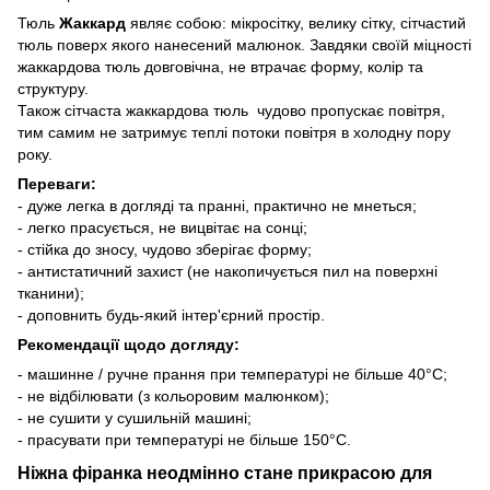
Тюль
Жаккард
являє собою: мікросітку, велику сітку, сітчастий
тюль поверх якого нанесений малюнок. Завдяки своїй міцності
жаккардова тюль довговічна, не втрачає форму, колір та
структуру.
Також сітчаста жаккардова тюль чудово пропускає повітря,
тим самим не затримує теплі потоки повітря в холодну пору
року.
Переваги:
- дуже легка в догляді та пранні, практично не мнеться;
- легко прасується, не вицвітає на сонці;
- стійка до зносу, чудово зберігає форму;
- антистатичний захист (не накопичується пил на поверхні
тканини);
- доповнить будь-який інтер'єрний простір.
Рекомендації щодо догляду:
- машинне / ручне прання при температурі не більше 40°C;
- не відбілювати (з кольоровим малюнком);
- не сушити у сушильній машині;
- прасувати при температурі не більше 150°C.
Ніжна фіранка неодмінно стане прикрасою для