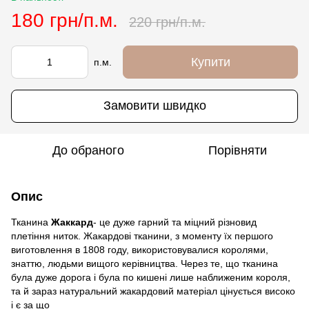
180 грн/п.м.
220 грн/п.м.
Купити
п.м.
Замовити швидко
До обраного
Порівняти
Опис
Тканина
Жаккард
- це дуже гарний та міцний різновид
плетіння ниток. Жакардові тканини, з моменту їх першого
виготовлення в 1808 году, використовувалися королями,
знаттю, людьми вищого керівництва. Через те, що тканина
була дуже дорога і була по кишені лише наближеним короля,
та й зараз натуральний жакардовий матеріал цінується високо
і є за що