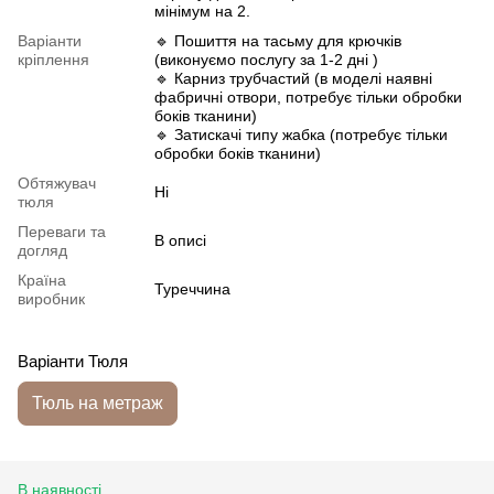
мінімум на 2.
Варіанти
🔹 Пошиття на тасьму для крючків
кріплення
(виконуємо послугу за 1-2 дні )
🔹 Карниз трубчастий (в моделі наявні
фабричні отвори, потребує тільки обробки
боків тканини)
🔹 Затискачі типу жабка (потребує тільки
обробки боків тканини)
Обтяжувач
Ні
тюля
Переваги та
В описі
догляд
Країна
Туреччина
виробник
Варіанти Тюля
Тюль на метраж
В наявності